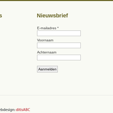
s
Nieuwsbrief
ebdesign:
ditisABC