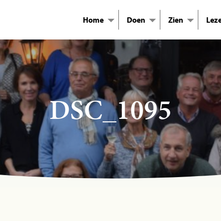
Home
Doen
Zien
Lez
DSC_1095