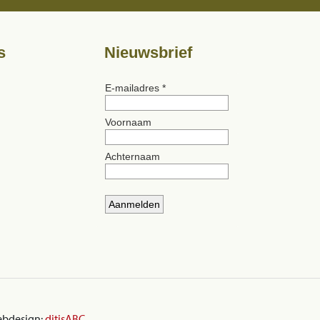
s
Nieuwsbrief
ebdesign:
ditisABC