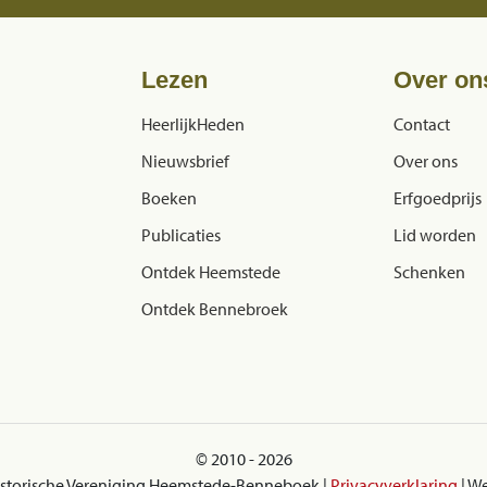
Lezen
Over on
HeerlijkHeden
Contact
Nieuwsbrief
Over ons
Boeken
Erfgoedprijs
Publicaties
Lid worden
Ontdek Heemstede
Schenken
Ontdek Bennebroek
© 2010 - 2026
istorische Vereniging Heemstede-Benneboek |
Privacyverklaring
| W