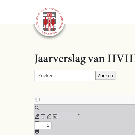
Jaarverslag van HVH
Zoek op:
Skip to PDF content