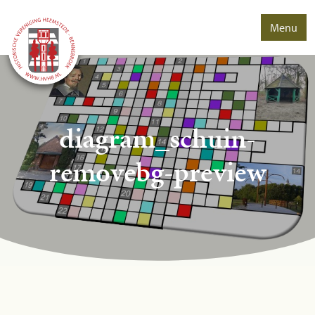
Menu
diagram_schuin-
removebg-preview