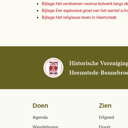
Bijlage
Het verdwenen roomse bolwerk langs d
Bijlage
Een explosieve groei van het aantal sch
Bijlage
Het religieuze leven in Heemstede
Historische Verenigin
Heemstede-Bennebro
Doen
Zien
Agenda
Erfgoed
Wandelingen
Flora’s