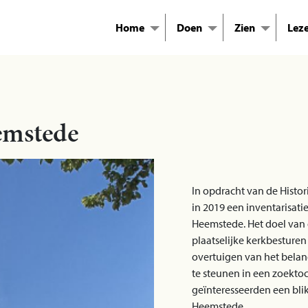
Home
Doen
Zien
Lez
emstede
In opdracht van de Histo
in 2019 een inventarisati
Heemstede. Het doel van 
plaatselijke kerkbesture
overtuigen van het bela
te steunen in een zoekto
geïnteresseerden een blik
Heemstede.