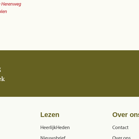
e Herenweg
olen
g
ek
Lezen
Over on
HeerlijkHeden
Contact
Nieuwsbrief
Over ons