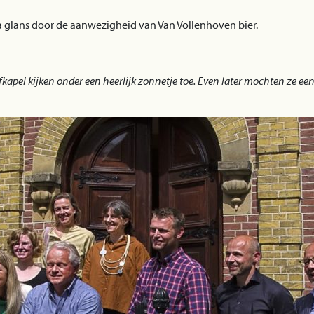
a glans door de aanwezigheid van Van Vollenhoven bier.
fkapel kijken onder een heerlijk zonnetje toe. Even later mochten ze een