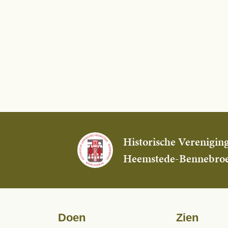
Historische Verenigin
Heemstede-Bennebro
Doen
Zien