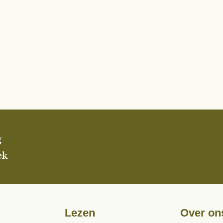
g
ek
Lezen
Over on