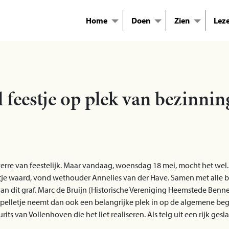
Home
Doen
Zien
Lez
l feestje op plek van bezinnin
verre van feestelijk. Maar vandaag, woensdag 18 mei, mocht het w
stje waard, vond wethouder Annelies van der Have. Samen met alle b
 dit graf. Marc de Bruijn (Historische Vereniging Heemstede Bennebr
apelletje neemt dan ook een belangrijke plek in op de algemene beg
 van Vollenhoven die het liet realiseren. Als telg uit een rijk gesl