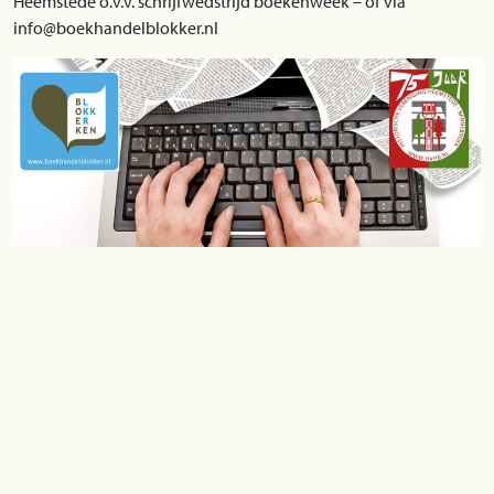
Heemstede o.v.v. schrijfwedstrijd boekenweek – of via
info@boekhandelblokker.nl