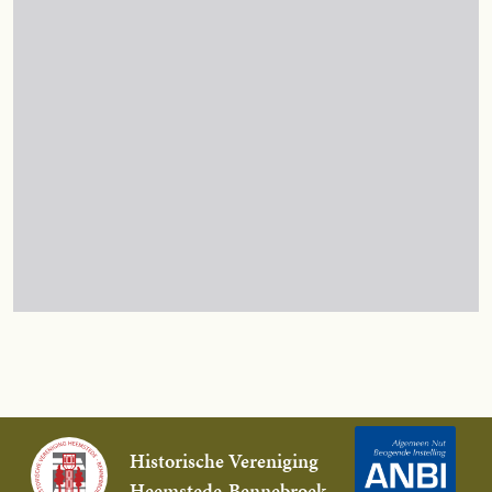
Historische Vereniging
Heemstede-Bennebroek