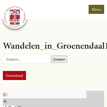
Menu
Wandelen_in_Groenendaal
Zoek op:
Download
Skip to PDF content