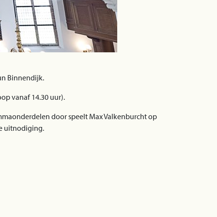
un Binnendijk.
oop vanaf 14.30 uur).
ammaonderdelen door speelt Max Valkenburcht op
e uitnodiging.