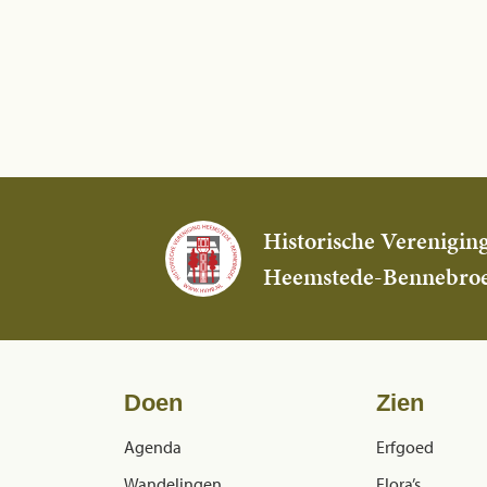
Historische Verenigin
Heemstede-Bennebro
Doen
Zien
Agenda
Erfgoed
Wandelingen
Flora’s