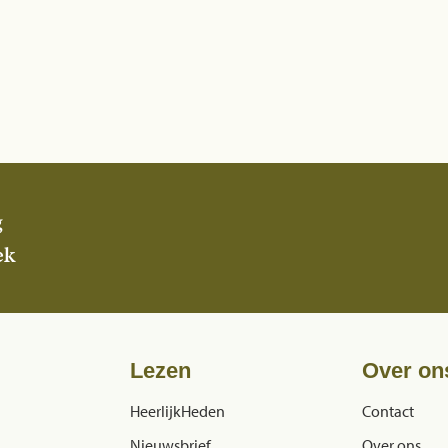
g
ek
Lezen
Over on
HeerlijkHeden
Contact
Nieuwsbrief
Over ons