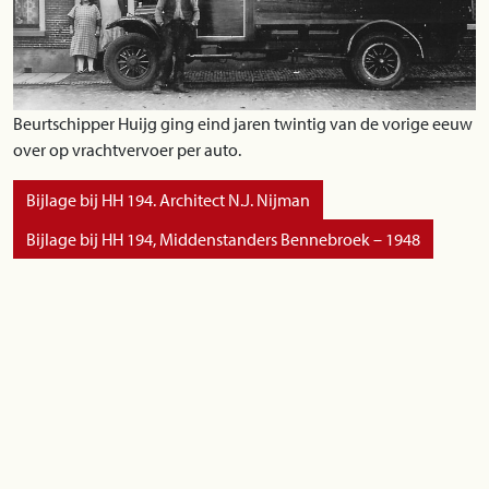
Beurtschipper Huijg ging eind jaren twintig van de vorige eeuw
over op vrachtvervoer per auto.
Bijlage bij HH 194. Architect N.J. Nijman
Bijlage bij HH 194, Middenstanders Bennebroek – 1948