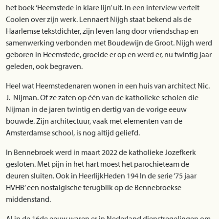
het boek ‘Heemstede in klare lijn’ uit. In een interview vertelt
Coolen over zijn werk. Lennaert Nijgh staat bekend als de
Haarlemse tekstdichter, zijn leven lang door vriendschap en
samenwerking verbonden met Boudewijn de Groot. Nijgh werd
geboren in Heemstede, groeide er op en werd er, nu twintig jaar
geleden, ook begraven.
Heel wat Heemstedenaren wonen in een huis van architect Nic.
J. Nijman. Of ze zaten op één van de katholieke scholen die
Nijman in de jaren twintig en dertig van de vorige eeuw
bouwde. Zijn architectuur, vaak met elementen van de
Amsterdamse school, is nog altijd geliefd.
In Bennebroek werd in maart 2022 de katholieke Jozefkerk
gesloten. Met pijn in het hart moest het parochieteam de
deuren sluiten. Ook in HeerlijkHeden 194 In de serie ‘75 jaar
HVHB’ een nostalgische terugblik op de Bennebroekse
middenstand.
Al in de 16de eeuw waren er in Nederland dienstregelingen om