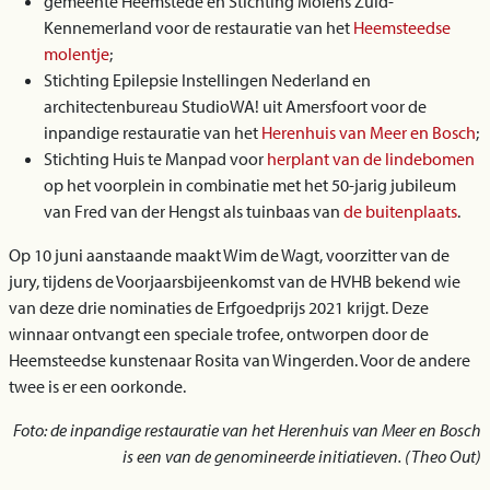
gemeente Heemstede en Stichting Molens Zuid-
Kennemerland voor de restauratie van het
Heemsteedse
molentje
;
Stichting Epilepsie Instellingen Nederland en
architectenbureau StudioWA! uit Amersfoort voor de
inpandige restauratie van het
Herenhuis van Meer en Bosch
;
Stichting Huis te Manpad voor
herplant van de lindebomen
op het voorplein in combinatie met het 50-jarig jubileum
van Fred van der Hengst als tuinbaas van
de buitenplaats
.
Op 10 juni aanstaande maakt Wim de Wagt, voorzitter van de
jury, tijdens de Voorjaarsbijeenkomst van de HVHB bekend wie
van deze drie nominaties de Erfgoedprijs 2021 krijgt. Deze
winnaar ontvangt een speciale trofee, ontworpen door de
Heemsteedse kunstenaar Rosita van Wingerden. Voor de andere
twee is er een oorkonde.
Foto: de inpandige restauratie van het Herenhuis van Meer en Bosch
is een van de genomineerde initiatieven. (Theo Out)