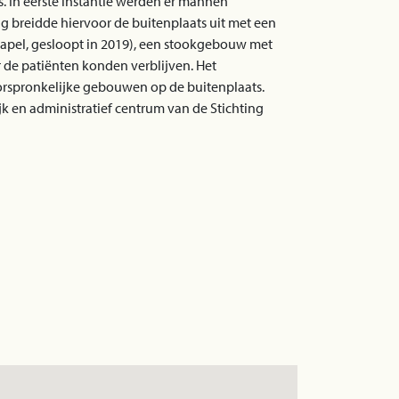
. In eerste instantie werden er mannen
ng breidde hiervoor de buitenplaats uit met een
ekapel, gesloopt in 2019), een stookgebouw met
 de patiënten konden verblijven. Het
orspronkelijke gebouwen op de buitenplaats.
jk en administratief centrum van de Stichting