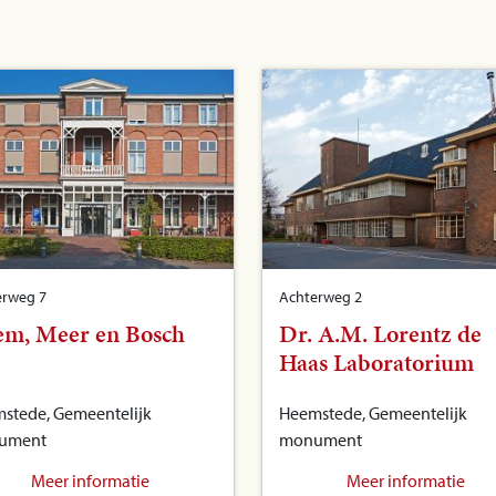
erweg 7
Achterweg 2
em, Meer en Bosch
Dr. A.M. Lorentz de
Haas Laboratorium
stede, Gemeentelijk
Heemstede, Gemeentelijk
ument
monument
Meer informatie
Meer informatie