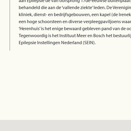
aan Epilepsie de van oorsprong 17de-eeuwse buitenplaats
behandeld die aan de ‘vallende ziekte’ leden. De Verenigi
kliniek, dienst- en bedrijfsgebouwen, een kapel (de Iren
een hoge schoorsteen en diverse verpleegpaviljoens waar
‘Herenhuis’ is het enige bewaard gebleven pand van de o
Tegenwoordig is het Instituut Meer en Bosch het bestuurli
Epilepsie Instellingen Nederland (SEIN).