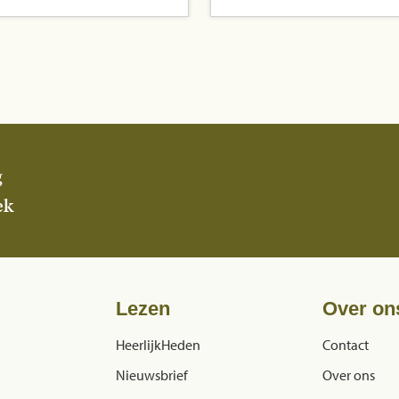
g
ek
Lezen
Over on
HeerlijkHeden
Contact
Nieuwsbrief
Over ons