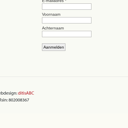
ebdesign:
ditisABC
 Rsin: 802008367