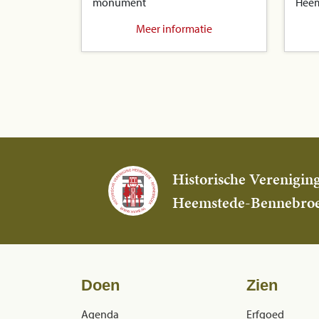
monument
Heem
Meer informatie
Historische Verenigin
Heemstede-Bennebro
Doen
Zien
Agenda
Erfgoed