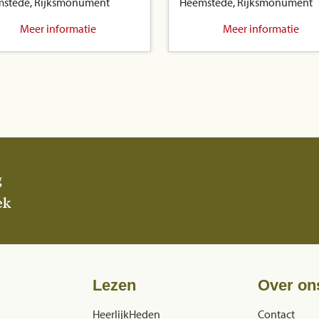
stede, Rijksmonument
Heemstede, Rijksmonument
Meer informatie
Meer informatie
g
ek
Lezen
Over on
HeerlijkHeden
Contact