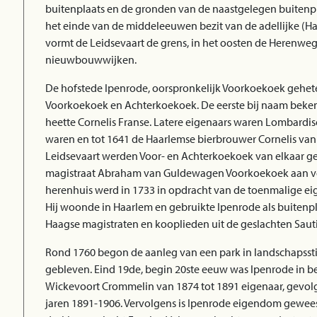
buitenplaats en de gronden van de naastgelegen buiten
het einde van de middeleeuwen bezit van de adellijke (Ha
vormt de Leidsevaart de grens, in het oosten de Herenweg
nieuwbouwwijken.
De hofstede Ipenrode, oorspronkelijk Voorkoekoek geheten
Voorkoekoek en Achterkoekoek. De eerste bij naam bekend
heette Cornelis Franse. Latere eigenaars waren Lombardi
waren en tot 1641 de Haarlemse bierbrouwer Cornelis van 
Leidsevaart werden Voor- en Achterkoekoek van elkaar ge
magistraat Abraham van Guldewagen Voorkoekoek aan voo
herenhuis werd in 1733 in opdracht van de toenmalige ei
Hij woonde in Haarlem en gebruikte Ipenrode als buitenp
Haagse magistraten en kooplieden uit de geslachten Sautij
Rond 1760 begon de aanleg van een park in landschapsstij
gebleven. Eind 19de, begin 20ste eeuw was Ipenrode in b
Wickevoort Crommelin van 1874 tot 1891 eigenaar, gevol
jaren 1891-1906. Vervolgens is Ipenrode eigendom gewees