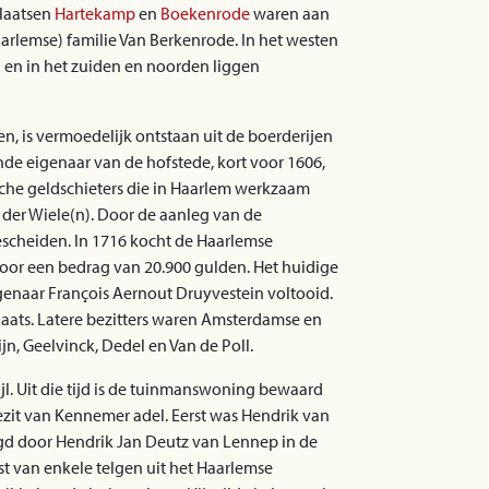
plaatsen
Hartekamp
en
Boekenrode
waren aan
arlemse) familie Van Berkenrode. In het westen
 en in het zuiden en noorden liggen
, is vermoedelijk ontstaan uit de boerderijen
e eigenaar van de hofstede, kort voor 1606,
sche geldschieters die in Haarlem werkzaam
der Wiele(n). Door de aanleg van de
scheiden. In 1716 kocht de Haarlemse
r een bedrag van 20.900 gulden. Het huidige
genaar François Aernout Druyvestein voltooid.
laats. Latere bezitters waren Amsterdamse en
n, Geelvinck, Dedel en Van de Poll.
l. Uit die tijd is de tuinmanswoning bewaard
ezit van Kennemer adel. Eerst was Hendrik van
gd door Hendrik Jan Deutz van Lennep in de
t van enkele telgen uit het Haarlemse