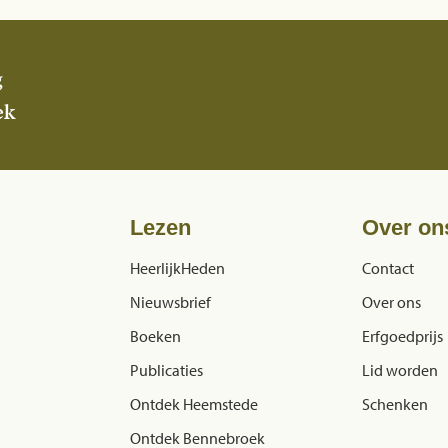
g
ek
Lezen
Over on
HeerlijkHeden
Contact
Nieuwsbrief
Over ons
Boeken
Erfgoedprijs
Publicaties
Lid worden
Ontdek Heemstede
Schenken
Ontdek Bennebroek