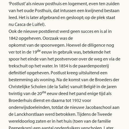
‘Postlust’ als nieuw posthuis en logement, even ten zuiden
van het oude Posthuis, dat intussen een kwijnend bestaan
leed. Het is later afgebrand en gesloopt; op de plek staat
nu Casca de Luifel).
Ook de nieuwe postdienst werd geen succes en is al in
1842 opgeheven. Oorzaak was de
opkomst van de spoorwegen. Hoewel de diligence nog
de
ver tot in de 19
eeuw in gebruik was, betekende het
spoor het einde van het postvervoer over de weg en via de
trekschuit op het water. In 1854 is de paardenposterij
definitief opgeheven. Postlust kreeg uitsluitend een
bestemming als woning. Na de komst van de Broeders der
Christelijke Scholen (de la Salle) vanuit België in de jaren
ste
twintig van de 20
eeuw deed het pand enige tijd als
Broederhuis dienst en daarna tot 1932 voor
onderwijsdoeleinden, totdat de nieuwe Jacobaschool aan
de Lanckhorstlaan werd betrokken. Tijdens de Tweede
wereldoorlog zaten er in het huis (toen van de familie
Peeperkorn) een aantal onderduikers verscholen. Later