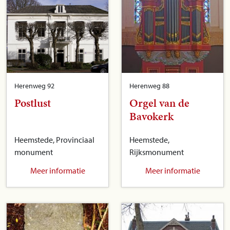
Herenweg 92
Herenweg 88
Postlust
Orgel van de
Bavokerk
Heemstede, Provinciaal
Heemstede,
monument
Rijksmonument
Meer informatie
Meer informatie