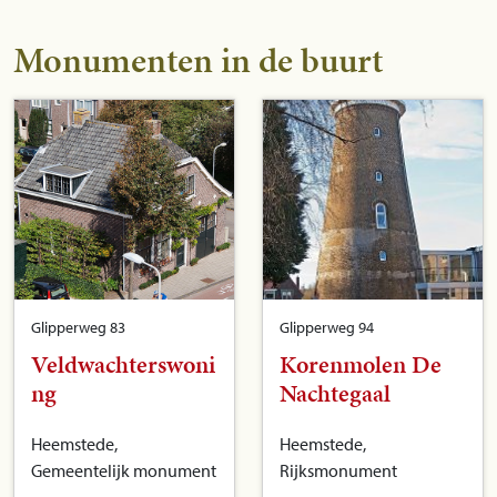
Monumenten in de buurt
Glipperweg 83
Glipperweg 94
Veldwachterswoni
Korenmolen De
ng
Nachtegaal
Heemstede,
Heemstede,
Gemeentelijk monument
Rijksmonument