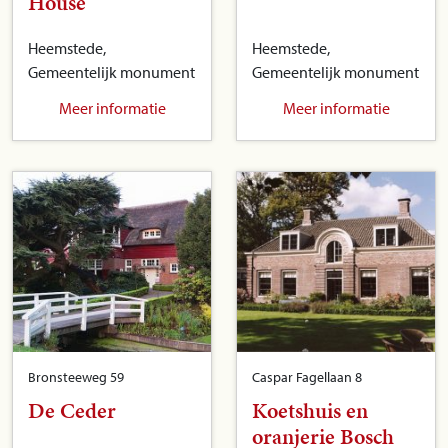
House
Heemstede,
Heemstede,
Gemeentelijk monument
Gemeentelijk monument
Meer informatie
Meer informatie
Bronsteeweg 59
Caspar Fagellaan 8
De Ceder
Koetshuis en
oranjerie Bosch