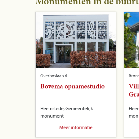
Monumenten in de buurt
Overboslaan 6
Bron
Bovema opnamestudio
Vil
Gr
Heemstede, Gemeentelijk
Heem
monument
mon
Meer informatie