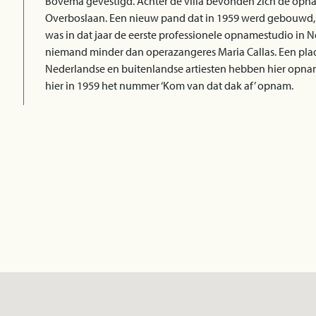
Bovema gevestigd. Achter de villa bevonden zich de opna
Overboslaan. Een nieuw pand dat in 1959 werd gebouwd,
was in dat jaar de eerste professionele opnamestudio in 
niemand minder dan operazangeres Maria Callas. Een plaqu
Nederlandse en buitenlandse artiesten hebben hier opnam
hier in 1959 het nummer ‘Kom van dat dak af’ opnam.