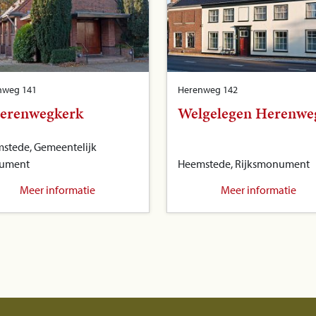
nweg 141
Herenweg 142
Herenwegkerk
Welgelegen Herenwe
stede, Gemeentelijk
ument
Heemstede, Rijksmonument
Meer informatie
Meer informatie