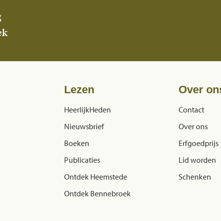
g
ek
Lezen
Over on
HeerlijkHeden
Contact
Nieuwsbrief
Over ons
Boeken
Erfgoedprijs
Publicaties
Lid worden
Ontdek Heemstede
Schenken
Ontdek Bennebroek