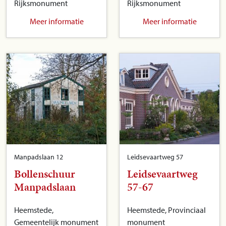
Rijksmonument
Rijksmonument
Meer informatie
Meer informatie
Manpadslaan 12
Leidsevaartweg 57
Bollenschuur
Leidsevaartweg
Manpadslaan
57-67
Heemstede,
Heemstede, Provinciaal
Gemeentelijk monument
monument