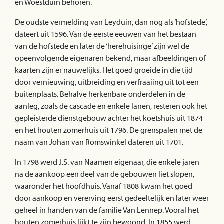
en Woestduin behoren.
De oudste vermelding van Leyduin, dan nog als ‘hofstede’,
dateert uit 1596. Van de eerste eeuwen van het bestaan
van de hofstede en later de ‘herehuisinge’ zijn wel de
opeenvolgende eigenaren bekend, maar afbeeldingen of
kaarten zijn er nauwelijks. Het goed groeide in die tijd
door vernieuwing, uitbreiding en verfraaiing uit tot een
buitenplaats. Behalve herkenbare onderdelen in de
aanleg, zoals de cascade en enkele lanen, resteren ook het
gepleisterde dienstgebouw achter het koetshuis uit 1874
en het houten zomerhuis uit 1796. De grenspalen met de
naam van Johan van Romswinkel dateren uit 1701.
In 1798 werd J.S. van Naamen eigenaar, die enkele jaren
na de aankoop een deel van de gebouwen liet slopen,
waaronder het hoofdhuis. Vanaf 1808 kwam het goed
door aankoop en vererving eerst gedeeltelijk en later weer
geheel in handen van de familie Van Lennep. Vooral het
houten zomerhuis lijkt te zijn bewoond. In 1855 werd