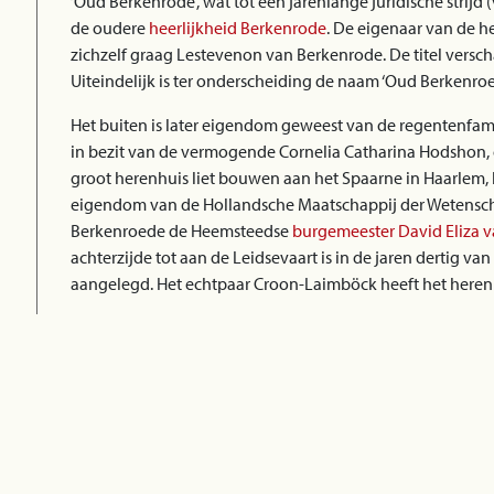
‘Oud Berkenrode’, wat tot een jarenlange juridische strijd
de oudere
heerlijkheid Berkenrode
. De eigenaar van de 
zichzelf graag Lestevenon van Berkenrode. De titel versch
Uiteindelijk is ter onderscheiding de naam ‘Oud Berkenr
Het buiten is later eigendom geweest van de regentenfam
in bezit van de vermogende Cornelia Catharina Hodshon, 
groot herenhuis liet bouwen aan het Spaarne in Haarlem,
eigendom van de Hollandsche Maatschappij der Wetensc
Berkenroede de Heemsteedse
burgemeester David Eliza 
achterzijde tot aan de Leidsevaart is in de jaren dertig v
aangelegd. Het echtpaar Croon-Laimböck heeft het herenh