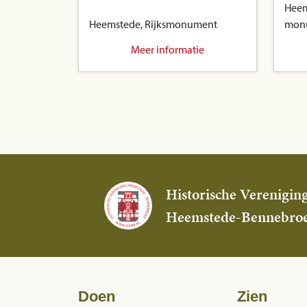
Heem
Heemstede, Rijksmonument
mon
Meer informatie
Historische Verenigin
Heemstede-Bennebro
Doen
Zien