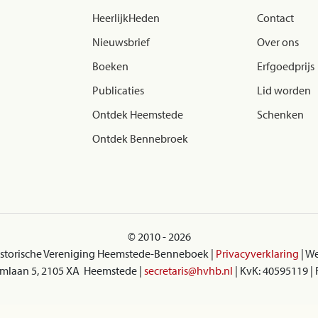
HeerlijkHeden
Contact
Nieuwsbrief
Over ons
Boeken
Erfgoedprijs
Publicaties
Lid worden
Ontdek Heemstede
Schenken
Ontdek Bennebroek
© 2010 - 2026
istorische Vereniging Heemstede-Benneboek |
Privacyverklaring
| W
Eemlaan 5, 2105 XA Heemstede |
secretaris@hvhb.nl
| KvK: 40595119 |