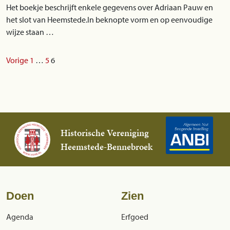
Het boekje beschrijft enkele gegevens over Adriaan Pauw en
het slot van Heemstede.In beknopte vorm en op eenvoudige
wijze staan …
Berichtnavigatie
Vorige
1
…
5
6
Historische Vereniging
Heemstede-Bennebroek
Doen
Zien
Agenda
Erfgoed