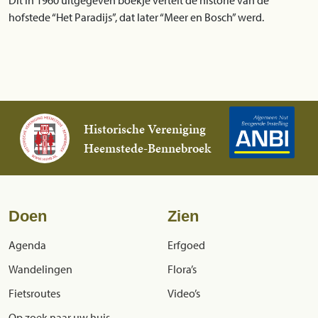
Dit in 1960 uitgegeven boekje vertelt de historie van de
hofstede “Het Paradijs”, dat later “Meer en Bosch” werd.
Historische Vereniging
Heemstede-Bennebroek
Doen
Zien
Agenda
Erfgoed
Wandelingen
Flora’s
Fietsroutes
Video’s
Op zoek naar uw huis