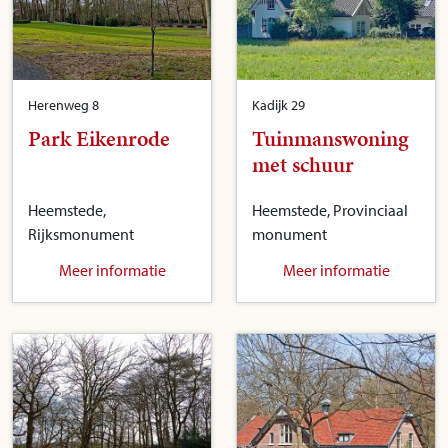
Herenweg 8
Kadijk 29
Park Eikenrode
Tuinmanswoning
met schuur
Heemstede,
Heemstede, Provinciaal
Rijksmonument
monument
Meer informatie
Meer informatie