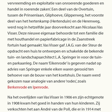
vervreemding en exploitatie van onroerende goederen en
handel in roerende zaken’. Een deel van de Overtuin,
tussen de Prinsenlaan, Gliphoeve, Glipperweg, het voorste
deel van het hertenkamp (Hertenduin) en de Herenweg,
werd nog in hetzelfde jaar doorverkocht aan Nicolaas Vas
Visser. Deze nieuwe eigenaar behoorde tot een familie die
met houthandel en papierfabricage in de Zaanstreek
fortuin had gemaakt. Vas Visser gaf J.A.G. van der Steur de
opdracht een huis te ontwerpen en schakelde de bekende
tuin- en landschapsarchitect L.A. Springer in voor de tuin-
en parkaanleg. De naam ‘Eikenrode’ is gegeven nadat op
advies van Springer enkele eiken waren gerooid ten
behoeve van de bouw van het koetshuis. De naam werd
gekozen naar analogie van andere ‘rodes’, zoals
Berkenrode
en
Ipenrode.
Na het overlijden van Vas Visser in 1906 en zijn echtgenote
in 1908 kwam het goed in handen van hun kinderen. Zij
verkochten het aan André van de Poll, die er in 1914 met